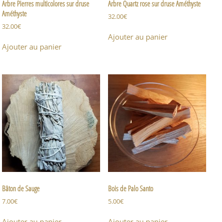
Arbre Pierres multicolores sur druse
Arbre Quartz rose sur druse Améthyste
Améthyste
32.00
€
32.00
€
Ajouter au panier
Ajouter au panier
Bâton de Sauge
Bois de Palo Santo
7.00
€
5.00
€
Ajouter au panier
Ajouter au panier