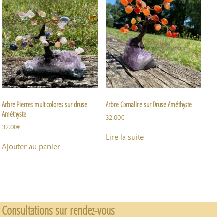
Arbre Pierres multicolores sur druse
Arbre Cornaline sur Druse Améthyste
Améthyste
32.00
€
32.00
€
Lire la suite
Ajouter au panier
Consultations sur rendez-vous