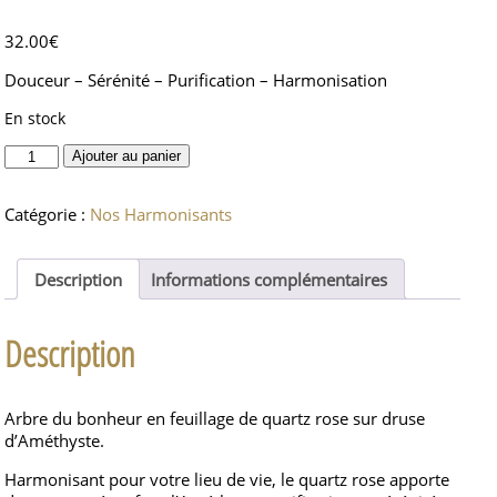
32.00
€
Douceur – Sérénité – Purification – Harmonisation
En stock
quantité
Ajouter au panier
de
Arbre
Catégorie :
Nos Harmonisants
Quartz
rose
sur
Description
Informations complémentaires
druse
Améthyste
Description
Arbre du bonheur en feuillage de quartz rose sur druse
d’Améthyste.
Harmonisant pour votre lieu de vie, le quartz rose apporte