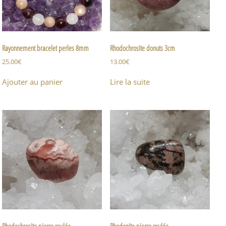
Rayonnement bracelet perles 8mm
Rhodochrosite donuts 3cm
25.00
€
13.00
€
Ajouter au panier
Lire la suite
Rhodochrosite pierre roulée
Rhodonite pierre roulée