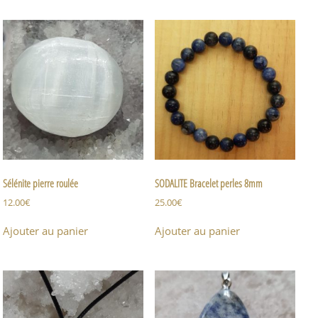
Sélénite pierre roulée
SODALITE Bracelet perles 8mm
12.00
€
25.00
€
Ajouter au panier
Ajouter au panier